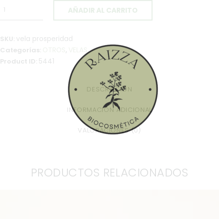
AÑADIR AL CARRITO
vela prosperidad
SKU:
OTROS
VELAS
Categorías:
,
5441
Product ID:
DESCRIPCIÓN
INFORMACIÓN ADICIONAL
VALORACIONES (0)
PRODUCTOS RELACIONADOS