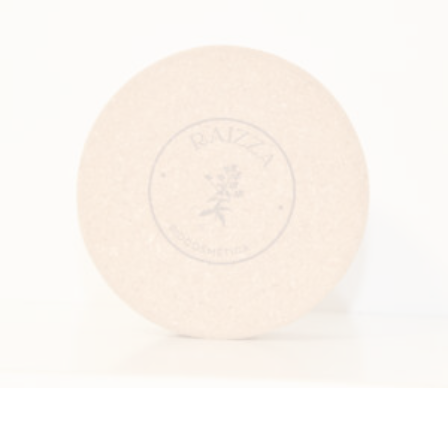
JABONERA RAIZZA
€
6
.
00
-
€
7
.
00
AÑADIR AL CARRITO