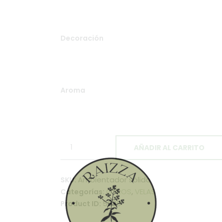
Decoración
Aroma
AÑADIR AL CARRITO
Ambientador sólido
SKU:
OTROS
VELAS
Categorías:
,
5638
Product ID: