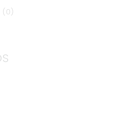
 (0)
OS
CIAL DE MANDARINA CLEMENTINA
€
7
.
50