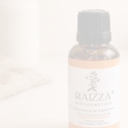
ACEITE ESENCIAL DE NA
€
6
.
00
AÑADIR AL CARRITO