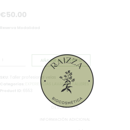
€
50
.
00
Reserva Modalidad
AÑADIR AL CARRITO
Taller profesional velas
SKU:
EXPERIENCIAS LAVANDA
TALLERES
Categorías:
,
6553
Product ID:
DESCRIPCIÓN
INFORMACIÓN ADICIONAL