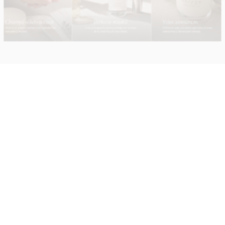
TALLER GRATUITO FILTROS SOLARES NATURALES
€
0
.
00
AÑADIR AL CARRITO