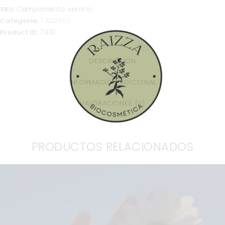
Campamento verano
SKU:
TALLERES
Categoría:
7410
Product ID:
DESCRIPCIÓN
INFORMACIÓN ADICIONAL
VALORACIONES (0)
PRODUCTOS RELACIONADOS