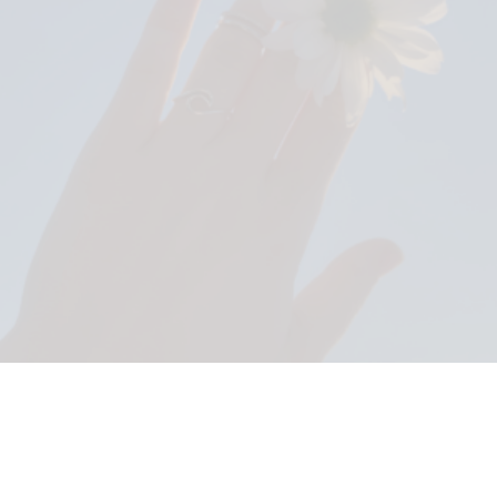
TALLER GRATUITO FILTROS SOLARES NATURALES
€
0
.
00
AÑADIR AL CARRITO
ESCUELA COSMÉTICA NATURAL 2026-2027