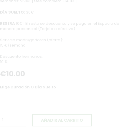
semanas: 250€ | Mes completo: 340€ |
DÍA SUELTO:
30€
RESERA
10€ | El resto se descuenta y se paga en el Espacio de
manera presencial (Tarjeta o efectivo)
Servicio madrugadores (oferta):
15 €/semana
Descuento hermanos:
10 %
€
10
.
00
Elige Duración O Día Suelto
AÑADIR AL CARRITO