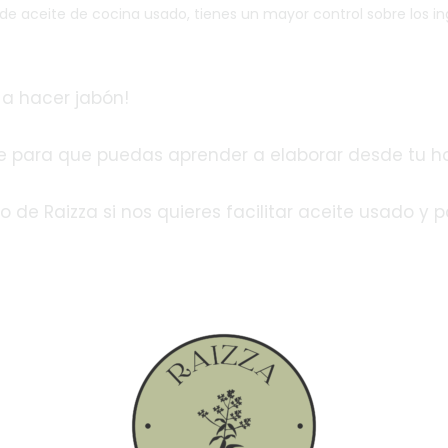
 de aceite de cocina usado, tienes un mayor control sobre los in
 a hacer jabón!
ine para que puedas aprender a elaborar desde tu ho
de Raizza si nos quieres facilitar aceite usado y 