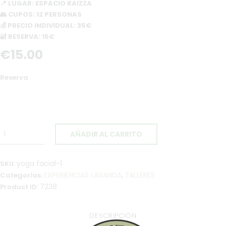
📍 LUGAR: ESPACIO RAIZZA
👥 CUPOS: 12 PERSONAS
💰 PRECIO INDIVIDUAL: 35€
🔐 RESERVA: 15€
€
15
.
00
Reserva
AÑADIR AL CARRITO
yoga facial-1
SKU:
EXPERIENCIAS LAVANDA
TALLERES
Categorías:
,
7238
Product ID:
DESCRIPCIÓN