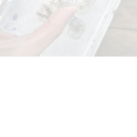
AÑADIR AL CARRITO
ESCUELA COSMÉTICA NATURAL 2026-2027
€
80
.
00
AÑADIR AL CARRITO