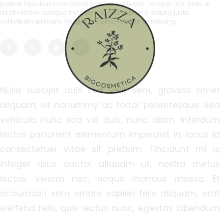
potenti faucibus maecenas praesent a turpis. Tempor leo, nulla ut
lorem lorem quisque maecenas, orci sapien a mauris justo
sollicitudin aliquam, feugiat arcu mollis nunc adipiscing.
Nulla suscipit duis sed velit sem, gravida amet
aliquam, sit nonummy ac tortor pellentesque. Sed
vehicula nunc sed vel duis, nunc diam. Interdum
lectus parturient elementum imperdiet in, lacus id
consectetuer vitae sit pretium. Tincidunt mi a,
integer risus auctor aliquam ut, nostra metus
lectus, viverra nec, neque rhoncus massa. Et
accumsan sem ornare sapien felis aliquam, erat
eleifend felis, quis lectus nunc, egestas bibendum