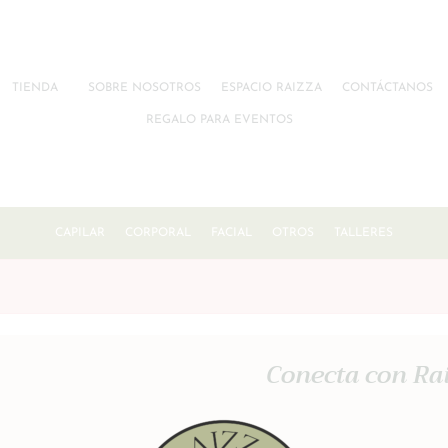
TIENDA
SOBRE NOSOTROS
ESPACIO RAIZZA
CONTÁCTANOS
REGALO PARA EVENTOS
CAPILAR
CORPORAL
FACIAL
OTROS
TALLERES
Conecta con Rai